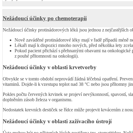
Nežádoucí účinky po chemoterapii
Nežádoucí účinky protinádorových léků jsou jednou z nejčastějších oba
Nově zaváděné protinádorové léky mají v řadě případů méně ne
Lékaři mají k dispozici mnoho nových, před několika lety zcela
Pokud pacient přichází s přehnanými obavami na onkologické pr
z pouhé přítomnosti na onkologii).
Nežádoucí účinky v oblasti krvetvorby
Obvykle se v tomto období neprovádí žádná léčebná opatření. Preventiv
vitaminů. Dojde-li k vzestupu teplot nad 38 °C nebo jsou přítomny jiné
Pokles počtu červených krvinek se projeví nevýkonností, spavostí, sl
doplněním zásob železa v organismu.
Nedostatek krevních destiček se řídce může projevit krvácením z nosu
Nežádoucí účinky v oblasti zažívacího ústrojí
Ústa mohou být po některých lécích postižena tzv. stomatitidou. Než