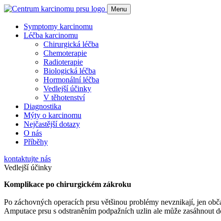
Menu
Symptomy karcinomu
Léčba karcinomu
Chirurgická léčba
Chemoterapie
Radioterapie
Biologická léčba
Hormonální léčba
Vedlejší účinky
V těhotenství
Diagnostika
Mýty o karcinomu
Nejčastější dotazy
O nás
Příběhy
kontaktujte nás
Vedlejší účinky
Komplikace po chirurgickém zákroku
Po záchovných operacích prsu většinou problémy nevznikají, jen občas
Amputace prsu s odstraněním podpažních uzlin ale může zasáhnout do