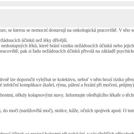
v, se kterou se nemocní dostavují na onkologická pracoviště. V této sou
žádoucích účinků než léky dřívější.
 nedostupných léků, které brání vzniku nežádoucích účinků nebo jejich 
acoviště, pak si řadu nežádoucích účinků přivolá na základě psychickéh
ně lze doporučit vyhýbat se kolektivu, neboť v něm hrozí riziko přenosu 
 infekční komplikace (kašel, rýma, pálení a řezání při močení, průjmy),
abostmi, někdy kolapsovými stavy. Informujte ošetřujícího lékaře o těc
, do moči (narůžovělá moč), stolice, kůže, očních spojivek apod. O tom
ádoucí účinek se projeví bolestmi při polykání, v závažnějších případe