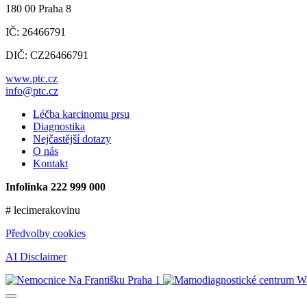
180 00 Praha 8
IČ: 26466791
DIČ: CZ26466791
www.ptc.cz
info@ptc.cz
Léčba karcinomu prsu
Diagnostika
Nejčastější dotazy
O nás
Kontakt
Infolinka 222 999 000
# lecimerakovinu
Předvolby cookies
AI Disclaimer