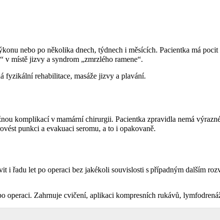
výkonu nebo po několika dnech, týdnech i měsících. Pacientka má pocit s
áně“ v místě jizvy a syndrom „zmrzlého ramene“.
fyzikální rehabilitace, masáže jizvy a plavání.
ou komplikací v mamární chirurgii. Pacientka zpravidla nemá výrazné s
ovést punkci a evakuaci seromu, a to i opakovaně.
t i řadu let po operaci bez jakékoli souvislosti s případným dalším roz
po operaci. Zahrnuje cvičení, aplikaci kompresních rukávů, lymfodrenáže