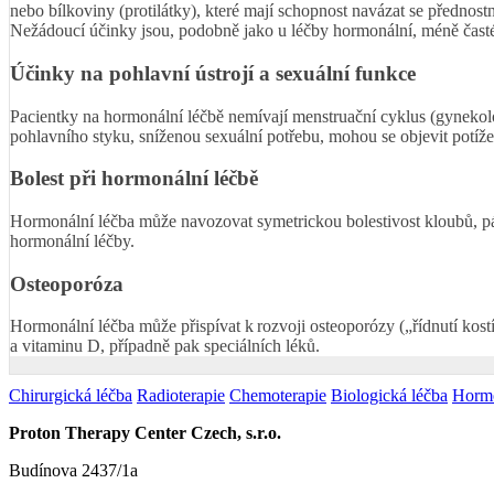
nebo bílkoviny (protilátky), které mají schopnost navázat se přednost
Nežádoucí účinky jsou, podobně jako u léčby hormonální, méně čast
Účinky na pohlavní ústrojí a sexuální funkce
Pacientky na hormonální léčbě nemívají menstruační cyklus (gynekol
pohlavního styku, sníženou sexuální potřebu, mohou se objevit potíže 
Bolest při hormonální léčbě
Hormonální léčba může navozovat symetrickou bolestivost kloubů, pát
hormonální léčby.
Osteoporóza
Hormonální léčba může přispívat k rozvoji osteoporózy („řídnutí kost
a vitaminu D, případně pak speciálních léků.
Chirurgická léčba
Radioterapie
Chemoterapie
Biologická léčba
Hormo
Proton Therapy Center Czech, s.r.o.
Budínova 2437/1a