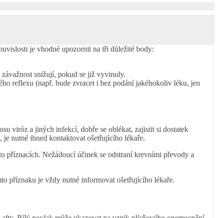
vislosti je vhodné upozornit na tři důležité body:
závažnost snižují, pokud se již vyvinuly.
o reflexu (např. bude zvracet i bez podání jakéhokoliv léku, jen
viróz a jiných infekcí, dobře se oblékat, zajistit si dostatek
 je nutné ihned kontaktovat ošetřujícího lékaře.
hto příznacích. Nežádoucí účinek se odstraní krevními převody a
to příznaku je vždy nutné informovat ošetřujícího lékaře.
ch afty. Bílý povlak může ukazovat na vznik plísňového onemocnění.