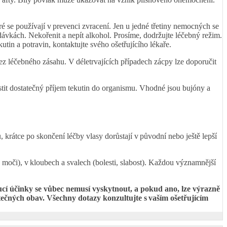
é se používají v prevenci zvracení. Jen u jedné třetiny nemocných se
dávkách. Nekořenit a nepít alkohol. Prosíme, dodržujte léčebný režim.
in a potravin, kontaktujte svého ošetřujícího lékaře.
ez léčebného zásahu. V déletrvajících případech zácpy lze doporučit
stit dostatečný příjem tekutin do organismu. Vhodné jsou bujóny a
u, krátce po skončení léčby vlasy dorůstají v původní nebo ještě lepší
u moči), v kloubech a svalech (bolesti, slabost). Každou významnější
ucí účinky se vůbec nemusí vyskytnout, a pokud ano, lze výrazně
ytečných obav. Všechny dotazy konzultujte s vaším ošetřujícím