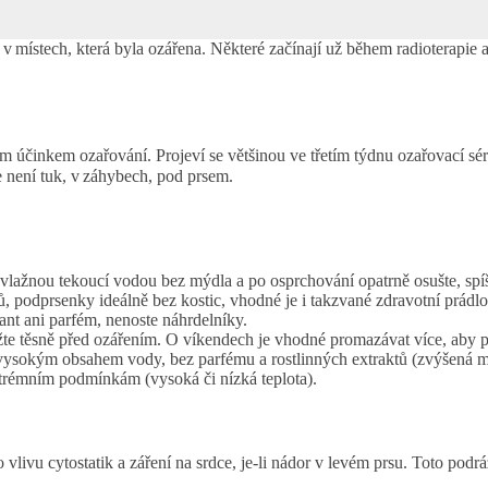
e v místech, která byla ozářena. Některé začínají už během radioterapie
 účinkem ozařování. Projeví se většinou ve třetím týdnu ozařovací sér
e není tuk, v záhybech, pod prsem.
e vlažnou tekoucí vodou bez mýdla a po osprchování opatrně osušte, s
ů, podprsenky ideálně bez kostic, vhodné je i takzvané zdravotní prádlo
ant ani parfém, nenoste náhrdelníky.
e těsně před ozářením. O víkendech je vhodné promazávat více, aby 
ysokým obsahem vody, bez parfému a rostlinných extraktů (zvýšená mo
trémním podmínkám (vysoká či nízká teplota).
ivu cytostatik a záření na srdce, je-li nádor v levém prsu. Toto podrá