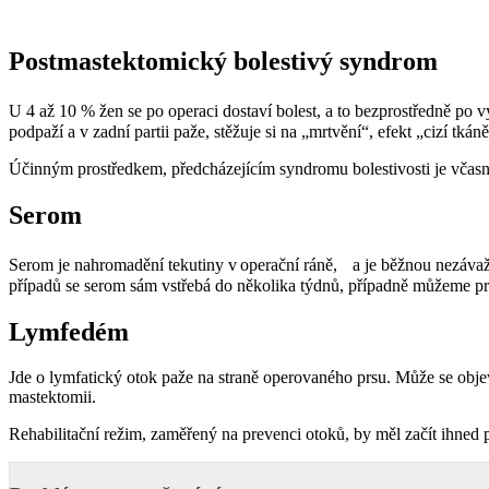
Postmastektomický bolestivý syndrom
U 4 až 10 % žen se po operaci dostaví bolest, a to bezprostředně po 
podpaží a v zadní partii paže, stěžuje si na „mrtvění“, efekt „cizí tk
Účinným prostředkem, předcházejícím syndromu bolestivosti je včasná 
Serom
Serom je nahromadění tekutiny v operační ráně, a je běžnou nezávažn
případů se serom sám vstřebá do několika týdnů, případně můžeme pr
Lymfedém
Jde o lymfatický otok paže na straně operovaného prsu. Může se objevi
mastektomii.
Rehabilitační režim, zaměřený na prevenci otoků, by měl začít ihned 