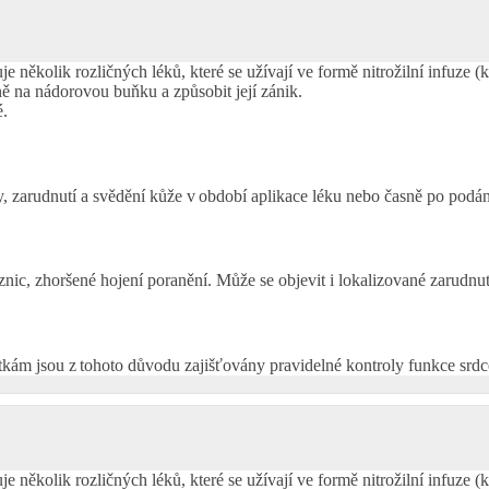
je několik rozličných léků, které se užívají ve formě nitrožilní infuze
ně na nádorovou buňku a způsobit její zánik.
é.
y, zarudnutí a svědění kůže v období aplikace léku nebo časně po podán
znic, zhoršené hojení poranění. Může se objevit i lokalizované zarudnut
kám jsou z tohoto důvodu zajišťovány pravidelné kontroly funkce srdc
je několik rozličných léků, které se užívají ve formě nitrožilní infuze