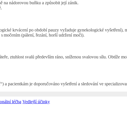
ně na nádorovou buňku a způsobit její zánik.
é.
ogické krvácení po období pauzy vyžaduje gynekologické vyšetření), mí
s močením (pálení, řezání, horší udržení moči).
eře, ztuhlost svalů především ráno, sníženou svalovou sílu. Obtíže mo
í“) a pacientkám je doporučováno vyšetření a sledování ve specializov
nální léčba
Vedlejší účinky