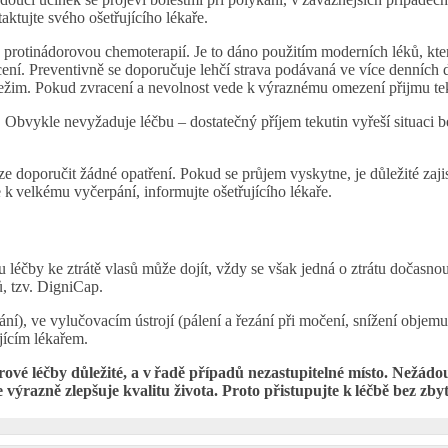
ktujte svého ošetřujícího lékaře.
 protinádorovou chemoterapií. Je to dáno použitím moderních léků, kter
ení. Preventivně se doporučuje lehčí strava podávaná ve více denních 
ežim. Pokud zvracení a nevolnost vede k výraznému omezení přijmu tekut
Obvykle nevyžaduje léčbu – dostatečný příjem tekutin vyřeší situaci b
e doporučit žádné opatření. Pokud se průjem vyskytne, je důležité zaji
 k velkému vyčerpání, informujte ošetřujícího lékaře.
pu léčby ke ztrátě vlasů může dojít, vždy se však jedná o ztrátu dočasno
, tzv. DigniCap.
ání), ve vylučovacím ústrojí (pálení a řezání při močení, snížení objem
jícím lékařem.
vé léčby důležité, a v řadě případů nezastupitelné místo. Nežádo
e výrazně zlepšuje kvalitu života. Proto přistupujte k léčbě bez zb