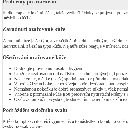
Problémy po ozařování
Radioterapie je lokální léčba, takže vedlejší účinky se projevují pouz
měsíců po léčbě.
Zarudnutí ozařované kůže
Zarudnutí kůže je častým, a ve většině případů i jediným, nežádoucím
individuální, záleží na typu kůže. Nejhůře kůže reaguje v místech, kd
Ošetřování ozařované kůže
Dodržujte pravidelnou osobní hygienu.
Udržujte ozařovanou oblast čistou a suchou, omývejte ji pouz
Noste volné, měkké (starší) spodní prádlo z přírodních materiál
V podpaží se neholte, nepoužívejte pudr, deodorant, antiperspir
Namáhanou pokožku je dobré promazávat, nikdy ji však nemažt
Vhodné k promazání kůže jsou především hydratační krémy s v
Ozařovanou kůži nevystavujte slunečnímu záření ani dalším ex
Podráždění srdečního svalu
K této komplikaci dochází výjimečně, a to následkem kombinovaného vl
výskyt je však vzácný.