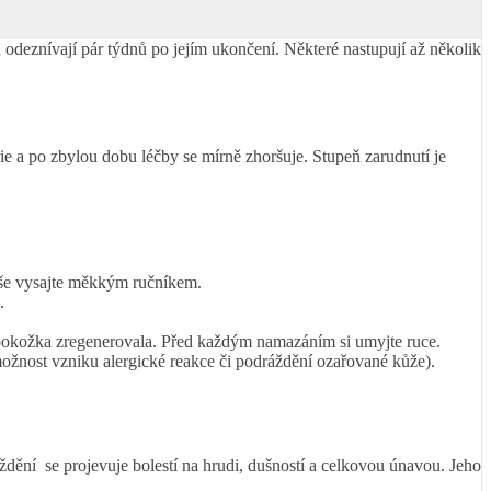
 a odeznívají pár týdnů po jejím ukončení. Některé nastupují až několik
ie a po zbylou dobu léčby se mírně zhoršuje. Stupeň zarudnutí je
píše vysajte měkkým ručníkem.
.
pokožka zregenerovala. Před každým namazáním si umyjte ruce.
žnost vzniku alergické reakce či podráždění ozařované kůže).
ždění se projevuje bolestí na hrudi, dušností a celkovou únavou. Jeho