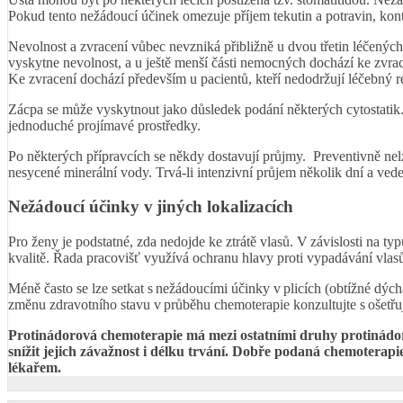
Pokud tento nežádoucí účinek omezuje příjem tekutin a potravin, konta
Nevolnost a zvracení vůbec nevzniká přibližně u dvou třetin léčených
vyskytne nevolnost, a u ještě menší části nemocných dochází ke zvrac
Ke zvracení dochází především u pacientů, kteří nedodržují léčebný r
Zácpa se může vyskytnout jako důsledek podání některých cytostatik. 
jednoduché projímavé prostředky.
Po některých přípravcích se někdy dostavují průjmy. Preventivně nelz
nesycené minerální vody. Trvá-li intenzivní průjem několik dní a vede
Nežádoucí účinky v jiných lokalizacích
Pro ženy je podstatné, zda nedojde ke ztrátě vlasů. V závislosti na ty
kvalitě. Řada pracovišť využívá ochranu hlavy proti vypadávání vlasů
Méně často se lze setkat s nežádoucími účinky v plicích (obtížné dých
změnu zdravotního stavu v průběhu chemoterapie konzultujte s ošetřu
Protinádorová chemoterapie má mezi ostatními druhy protinádoro
snížit jejich závažnost i délku trvání. Dobře podaná chemoterapi
lékařem.