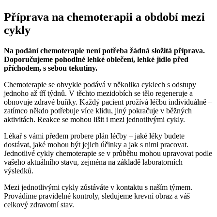
Příprava na chemoterapii a období mezi
cykly
Na podání chemoterapie není potřeba žádná složitá příprava.
Doporučujeme pohodlné lehké oblečení, lehké jídlo před
příchodem, s sebou tekutiny.
Chemoterapie se obvykle podává v několika cyklech s odstupy
jednoho až tří týdnů. V těchto mezidobích se tělo regeneruje a
obnovuje zdravé buňky. Každý pacient prožívá léčbu individuálně –
zatímco někdo potřebuje více klidu, jiný pokračuje v běžných
aktivitách. Reakce se mohou lišit i mezi jednotlivými cykly.
Lékař s vámi předem probere plán léčby – jaké léky budete
dostávat, jaké mohou být jejich účinky a jak s nimi pracovat.
Jednotlivé cykly chemoterapie se v průběhu mohou upravovat podle
vašeho aktuálního stavu, zejména na základě laboratorních
výsledků.
Mezi jednotlivými cykly zůstáváte v kontaktu s naším týmem.
Provádíme pravidelné kontroly, sledujeme krevní obraz a váš
celkový zdravotní stav.