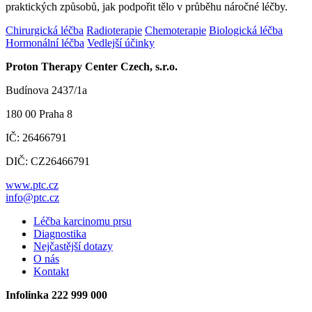
praktických způsobů, jak podpořit tělo v průběhu náročné léčby.
Chirurgická léčba
Radioterapie
Chemoterapie
Biologická léčba
Hormonální léčba
Vedlejší účinky
Proton Therapy Center Czech, s.r.o.
Budínova 2437/1a
180 00 Praha 8
IČ: 26466791
DIČ: CZ26466791
www.ptc.cz
info@ptc.cz
Léčba karcinomu prsu
Diagnostika
Nejčastější dotazy
O nás
Kontakt
Infolinka 222 999 000