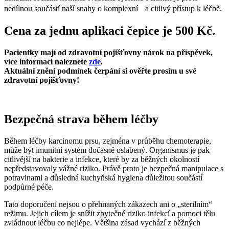
nedílnou součástí naší snahy o komplexní a citlivý přístup k léčbě.
Cena za jednu aplikaci čepice je 500 Kč.
Pacientky mají od zdravotní pojišťovny nárok na příspěvek,
více informací naleznete
zde
.
Aktuální znění podmínek čerpání si ověřte prosím u své
zdravotní pojišťovny!
Bezpečná strava během léčby
Během léčby karcinomu prsu, zejména v průběhu chemoterapie,
může být imunitní systém dočasně oslabený. Organismus je pak
citlivější na bakterie a infekce, které by za běžných okolností
nepředstavovaly vážné riziko. Právě proto je bezpečná manipulace s
potravinami a důsledná kuchyňská hygiena důležitou součástí
podpůrné péče.
Tato doporučení nejsou o přehnaných zákazech ani o „sterilním“
režimu. Jejich cílem je snížit zbytečné riziko infekcí a pomoci tělu
zvládnout léčbu co nejlépe. Většina zásad vychází z běžných