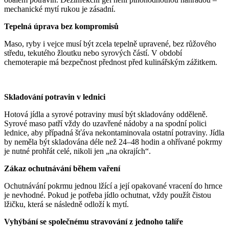
mechanické mytí rukou je zásadní.
Tepelná úprava bez kompromisů
Maso, ryby i vejce musí být zcela tepelně upravené, bez růžového
středu, tekutého žloutku nebo syrových částí. V období
chemoterapie má bezpečnost přednost před kulinářským zážitkem.
Skladování potravin v lednici
Hotová jídla a syrové potraviny musí být skladovány odděleně.
Syrové maso patří vždy do uzavřené nádoby a na spodní polici
lednice, aby případná šťáva nekontaminovala ostatní potraviny. Jídla
by neměla být skladována déle než 24–48 hodin a ohřívané pokrmy
je nutné prohřát celé, nikoli jen „na okrajích“.
Zákaz ochutnávání během vaření
Ochutnávání pokrmu jednou lžící a její opakované vracení do hrnce
je nevhodné. Pokud je potřeba jídlo ochutnat, vždy použít čistou
lžičku, která se následně odloží k mytí.
Vyhýbání se společnému stravování z jednoho talíře