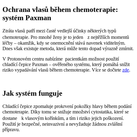
Ochrana vlasů během chemoterapie:
systém Paxman
Ztráta vlasů patří mezi časté vedlejší účinky některých typů
chemoterapie. Pro mnohé ženy je to jeden z nejtěžších momentů
léčby – okamžik, kdy se onemocnění stává navenek viditelným.
Dnes však existuje metoda, která může tento dopad výrazně zmírnit.
V Protonovém centru nabízíme pacientkám možnost použití
chladící čepice Paxman – ověřeného systému, který pomáhá snížit
riziko vypadávání vlasů během chemoterapie. Více se dočtete
zde
.
Jak systém funguje
Chladící čepice zpomaluje prokrvení pokožky hlavy během podání
chemoterapie. Díky tomu se snižuje množství cytostatika, které se
dostane k vlasovým kořínkům, a tím i riziko jejich poškození.
Použití je bezpečné, neinvazivní a nevyžaduje žádnou zvláštní
přípravu.