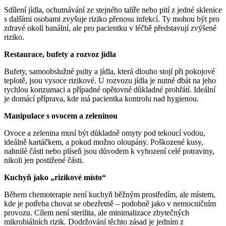
Sdílení jídla, ochutnávání ze stejného talíře nebo pití z jedné sklenice
s dalšími osobami zvyšuje riziko přenosu infekcí. Ty mohou být pro
zdravé okolí banální, ale pro pacientku v léčbě představují zvýšené
riziko.
Restaurace, bufety a rozvoz jídla
Bufety, samoobslužné pulty a jídla, která dlouho stojí při pokojové
teplotě, jsou vysoce rizikové. U rozvozu jídla je nutné dbát na jeho
rychlou konzumaci a případné opětovné důkladné prohřátí. Ideální
je domácí příprava, kde má pacientka kontrolu nad hygienou.
Manipulace s ovocem a zeleninou
Ovoce a zelenina musí být důkladně omyty pod tekoucí vodou,
ideálně kartáčkem, a pokud možno oloupány. Poškozené kusy,
nahnilé části nebo plíseň jsou důvodem k vyhození celé potraviny,
nikoli jen postižené části.
Kuchyň jako „rizikové místo“
Během chemoterapie není kuchyň běžným prostředím, ale místem,
kde je potřeba chovat se obezřetně – podobně jako v nemocničním
provozu. Cílem není sterilita, ale minimalizace zbytečných
mikrobiálních rizik. Dodržování těchto zásad je jedním z