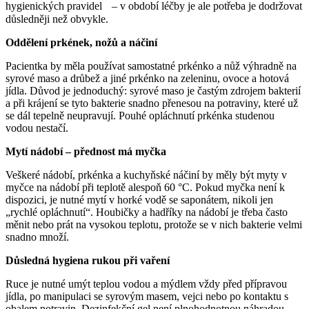
hygienických pravidel – v období léčby je ale potřeba je dodržovat
důsledněji než obvykle.
Oddělení prkének, nožů a náčiní
Pacientka by měla používat samostatné prkénko a nůž výhradně na
syrové maso a drůbež a jiné prkénko na zeleninu, ovoce a hotová
jídla. Důvod je jednoduchý: syrové maso je častým zdrojem bakterií
a při krájení se tyto bakterie snadno přenesou na potraviny, které už
se dál tepelně neupravují. Pouhé opláchnutí prkénka studenou
vodou nestačí.
Mytí nádobí – přednost má myčka
Veškeré nádobí, prkénka a kuchyňské náčiní by měly být myty v
myčce na nádobí při teplotě alespoň 60 °C. Pokud myčka není k
dispozici, je nutné mytí v horké vodě se saponátem, nikoli jen
„rychlé opláchnutí“. Houbičky a hadříky na nádobí je třeba často
měnit nebo prát na vysokou teplotu, protože se v nich bakterie velmi
snadno množí.
Důsledná hygiena rukou při vaření
Ruce je nutné umýt teplou vodou a mýdlem vždy před přípravou
jídla, po manipulaci se syrovým masem, vejci nebo po kontaktu s
obalem potravin. Dezinfekční gel není plnohodnotnou náhradou –