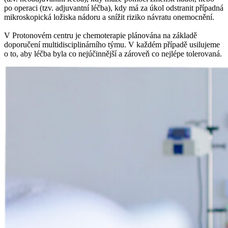
po operaci (tzv. adjuvantní léčba), kdy má za úkol odstranit případná
mikroskopická ložiska nádoru a snížit riziko návratu onemocnění.
V Protonovém centru je chemoterapie plánována na základě
doporučení multidisciplinárního týmu. V každém případě usilujeme
o to, aby léčba byla co nejúčinnější a zároveň co nejlépe tolerovaná.