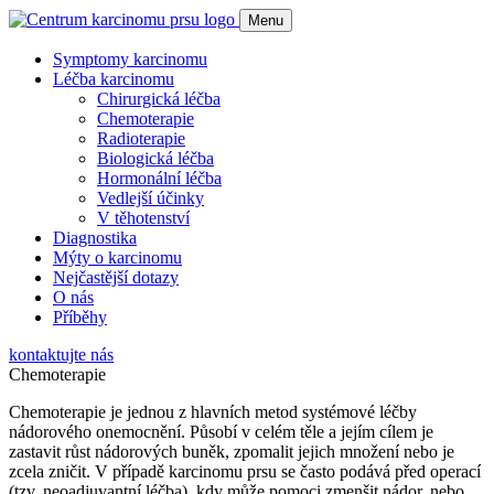
Menu
Symptomy karcinomu
Léčba karcinomu
Chirurgická léčba
Chemoterapie
Radioterapie
Biologická léčba
Hormonální léčba
Vedlejší účinky
V těhotenství
Diagnostika
Mýty o karcinomu
Nejčastější dotazy
O nás
Příběhy
kontaktujte nás
Chemoterapie
Chemoterapie je jednou z hlavních metod systémové léčby
nádorového onemocnění. Působí v celém těle a jejím cílem je
zastavit růst nádorových buněk, zpomalit jejich množení nebo je
zcela zničit. V případě karcinomu prsu se často podává před operací
(tzv. neoadjuvantní léčba), kdy může pomoci zmenšit nádor, nebo