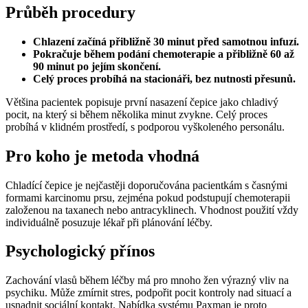
Průběh procedury
Chlazení začíná přibližně 30 minut před samotnou infuzí.
Pokračuje během podání chemoterapie a přibližně 60 až
90 minut po jejím skončení.
Celý proces probíhá na stacionáři, bez nutnosti přesunů.
Většina pacientek popisuje první nasazení čepice jako chladivý
pocit, na který si během několika minut zvykne. Celý proces
probíhá v klidném prostředí, s podporou vyškoleného personálu.
Pro koho je metoda vhodná
Chladící čepice je nejčastěji doporučována pacientkám s časnými
formami karcinomu prsu, zejména pokud podstupují chemoterapii
založenou na taxanech nebo antracyklinech. Vhodnost použití vždy
individuálně posuzuje lékař při plánování léčby.
Psychologický přínos
Zachování vlasů během léčby má pro mnoho žen výrazný vliv na
psychiku. Může zmírnit stres, podpořit pocit kontroly nad situací a
usnadnit sociální kontakt. Nabídka systému Paxman je proto