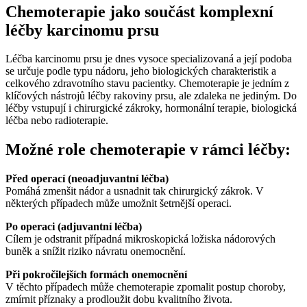
Chemoterapie jako součást komplexní
léčby karcinomu prsu
Léčba karcinomu prsu je dnes vysoce specializovaná a její podoba
se určuje podle typu nádoru, jeho biologických charakteristik a
celkového zdravotního stavu pacientky. Chemoterapie je jedním z
klíčových nástrojů léčby rakoviny prsu, ale zdaleka ne jediným. Do
léčby vstupují i chirurgické zákroky, hormonální terapie, biologická
léčba nebo radioterapie.
Možné role chemoterapie v rámci léčby:
Před operací (neoadjuvantní léčba)
Pomáhá zmenšit nádor a usnadnit tak chirurgický zákrok. V
některých případech může umožnit šetrnější operaci.
Po operaci (adjuvantní léčba)
Cílem je odstranit případná mikroskopická ložiska nádorových
buněk a snížit riziko návratu onemocnění.
Při pokročilejších formách onemocnění
V těchto případech může chemoterapie zpomalit postup choroby,
zmírnit příznaky a prodloužit dobu kvalitního života.