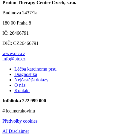
Proton Therapy Center Czech, s.r.o.
Budínova 2437/1a
180 00 Praha 8
IČ: 26466791
DIČ: CZ26466791
www.ptc.cz
info@ptc.cz
Léčba karcinomu prsu
Diagnostika
Nejčastější dotazy
O nás
Kontakt
Infolinka 222 999 000
# lecimerakovinu
Předvolby cookies
AI Disclaimer