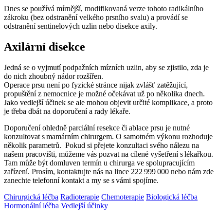
Dnes se používá mírnější, modifikovaná verze tohoto radikálního
zákroku (bez odstranění velkého prsního svalu) a provádí se
odstranění sentinelových uzlin nebo disekce axily.
Axilární disekce
Jedná se o vyjmutí podpažních mízních uzlin, aby se zjistilo, zda je
do nich zhoubný nádor rozšířen.
Operace prsu není po fyzické stránce nijak zvlášť zatěžující,
propuštění z nemocnice je možné očekávat už po několika dnech.
Jako vedlejší účinek se ale mohou objevit určité komplikace, a proto
je třeba dbát na doporučení a rady lékaře.
Doporučení ohledně parciální resekce či ablace prsu je nutné
konzultovat s mamárním chirurgem. O samotném výkonu rozhoduje
několik parametrů. Pokud si přejete konzultaci svého nálezu na
našem pracovišti, můžeme vás pozvat na cílené vyšetření s lékařkou.
Tam může být domluven termín u chirurga ve spolupracujícím
zařízení. Prosím, kontaktujte nás na lince 222 999 000 nebo nám zde
zanechte telefonní kontakt a my se s vámi spojíme.
Chirurgická léčba
Radioterapie
Chemoterapie
Biologická léčba
Hormonální léčba
Vedlejší účinky