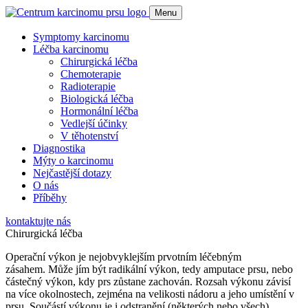
Menu
Symptomy karcinomu
Léčba karcinomu
Chirurgická léčba
Chemoterapie
Radioterapie
Biologická léčba
Hormonální léčba
Vedlejší účinky
V těhotenství
Diagnostika
Mýty o karcinomu
Nejčastější dotazy
O nás
Příběhy
kontaktujte nás
Chirurgická léčba
Operační výkon je nejobvyklejším prvotním léčebným
zásahem. Může jím být radikální výkon, tedy amputace prsu, nebo
částečný výkon, kdy prs zůstane zachován. Rozsah výkonu závisí
na více okolnostech, zejména na velikosti nádoru a jeho umístění v
prsu. Součástí výkonu je i odstranění (některých nebo všech)