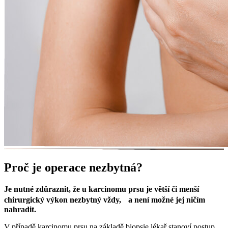
Proč je operace nezbytná?
Je nutné zdůraznit, že u karcinomu prsu je větší či menší
chirurgický výkon nezbytný vždy, a není možné jej ničím
nahradit.
V případě karcinomu prsu na základě biopsie lékař stanoví postup