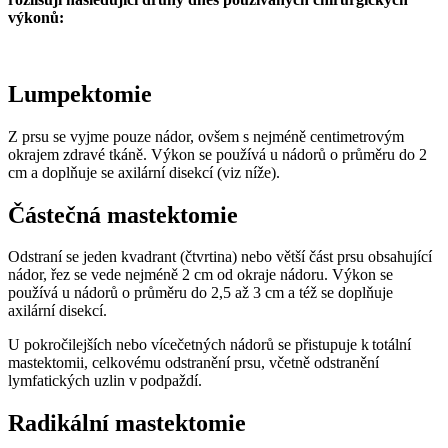
výkonů:
Lumpektomie
Z prsu se vyjme pouze nádor, ovšem s nejméně centimetrovým
okrajem zdravé tkáně. Výkon se používá u nádorů o průměru do 2
cm a doplňuje se axilární disekcí (viz níže).
Částečná mastektomie
Odstraní se jeden kvadrant (čtvrtina) nebo větší část prsu obsahující
nádor, řez se vede nejméně 2 cm od okraje nádoru. Výkon se
používá u nádorů o průměru do 2,5 až 3 cm a též se doplňuje
axilární disekcí.
U pokročilejších nebo vícečetných nádorů se přistupuje k totální
mastektomii, celkovému odstranění prsu, včetně odstranění
lymfatických uzlin v podpaždí.
Radikální mastektomie