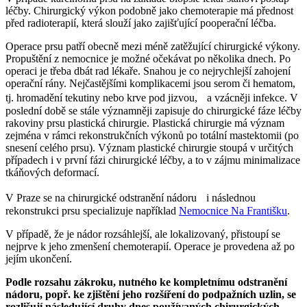
léčby. Chirurgický výkon podobně jako chemoterapie má přednost
před radioterapií, která slouží jako zajišťující pooperační léčba.
Operace prsu patří obecně mezi méně zatěžující chirurgické výkony.
Propuštění z nemocnice je možné očekávat po několika dnech. Po
operaci je třeba dbát rad lékaře. Snahou je co nejrychlejší zahojení
operační rány. Nejčastějšími komplikacemi jsou serom či hematom,
tj. hromadění tekutiny nebo krve pod jizvou, a vzácněji infekce. V
poslední době se stále významněji zapisuje do chirurgické fáze léčby
rakoviny prsu plastická chirurgie. Plastická chirurgie má význam
zejména v rámci rekonstrukčních výkonů po totální mastektomii (po
snesení celého prsu). Význam plastické chirurgie stoupá v určitých
případech i v první fázi chirurgické léčby, a to v zájmu minimalizace
tkáňových deformací.
V Praze se na chirurgické odstranění nádoru i následnou
rekonstrukci prsu specializuje například
Nemocnice Na Františku
.
V případě, že je nádor rozsáhlejší, ale lokalizovaný, přistoupí se
nejprve k jeho zmenšení chemoterapií. Operace je provedena až po
jejím ukončení.
Podle rozsahu zákroku, nutného ke kompletnímu odstranění
nádoru, popř. ke zjištění jeho rozšíření do podpažních uzlin, se
rozlišují následující druhy dnes používaných chirurgických